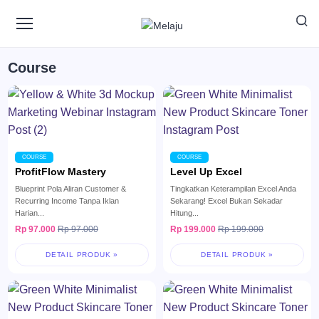
Course
COURSE
COURSE
ProfitFlow Mastery
Level Up Excel
Blueprint Pola Aliran Customer &
Tingkatkan Keterampilan Excel Anda
Recurring Income Tanpa Iklan
Sekarang! Excel Bukan Sekadar
Harian...
Hitung...
Rp 97.000
Rp 97.000
Rp 199.000
Rp 199.000
DETAIL PRODUK »
DETAIL PRODUK »