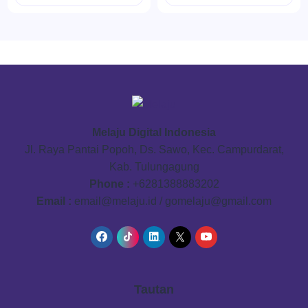
Melaju Digital Indonesia
Jl. Raya Pantai Popoh, Ds. Sawo, Kec. Campurdarat,
Kab. Tulungagung
Phone :
+6281388883202
Email :
email@melaju.id / gomelaju@gmail.com
Tautan