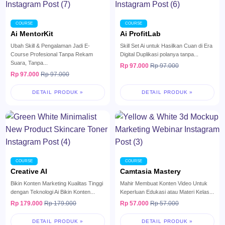
COURSE
COURSE
Ai MentorKit
Ai ProfitLab
Ubah Skill & Pengalaman Jadi E-
Skill Set Ai untuk Hasilkan Cuan di Era
Course Profesional Tanpa Rekam
Digital Duplikasi polanya tanpa...
Suara, Tanpa...
Rp 97.000
Rp 97.000
Rp 97.000
Rp 97.000
DETAIL PRODUK »
DETAIL PRODUK »
COURSE
COURSE
Creative AI
Camtasia Mastery
Bikin Konten Marketing Kualitas Tinggi
Mahir Membuat Konten Video ​Untuk
dengan Teknologi Ai Bikin Konten...
Keperluan Edukasi atau Materi Kelas...
Rp 179.000
Rp 179.000
Rp 57.000
Rp 57.000
DETAIL PRODUK »
DETAIL PRODUK »