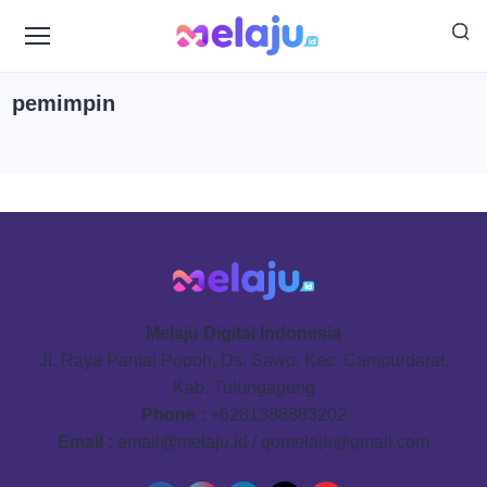
pemimpin
Melaju Digital Indonesia
Jl. Raya Pantai Popoh, Ds. Sawo, Kec. Campurdarat,
Kab. Tulungagung
Phone :
+6281388883202
Email :
email@melaju.id / gomelaju@gmail.com